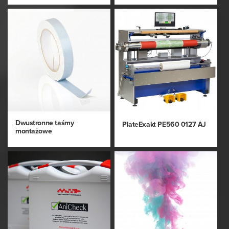
Dwustronne taśmy
PlateExakt PE560 0127 AJ
montażowe