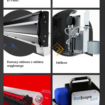
ETYKIET
Komory raklowe z włókna
InkSave
węglowego