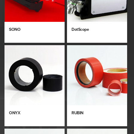
SONO
DotScope
ONYX
RUBIN