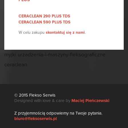
CERACLEAN
290
PLUS
TDS
CERACLEAN
590
PLUS
TDS
W celu zakupu
skontaktuj się z nami
.
myjki urzadzenia-i-maszyny-fleksograficzne
ceraclean
© 2015 Flekso Serwis
Designed with love & care by
Maciej Pieńczewski
Z przyjemnością odpowiemy na Twoje pytania.
biuro@fleksoserwis.pl