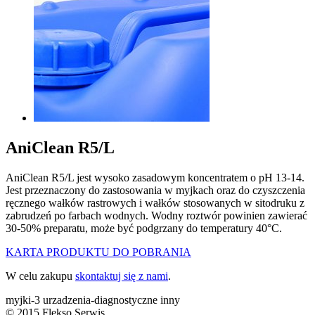
AniClean R5/L
AniClean R5/L jest wysoko zasadowym koncentratem o pH 13-14.
Jest przeznaczony do zastosowania w myjkach oraz do czyszczenia
ręcznego wałków rastrowych i wałków stosowanych w sitodruku z
zabrudzeń po farbach wodnych. Wodny roztwór powinien zawierać
30-50% preparatu, może być podgrzany do temperatury 40°C.
KARTA
PRODUKTU
DO
POBRANIA
W celu zakupu
skontaktuj się z nami
.
myjki-3 urzadzenia-diagnostyczne
inny
© 2015 Flekso Serwis