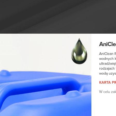
AniCle
AniClean 
wodnych k
ultradźwi
rodzajach 
wodą uzys
KARTA
P
W celu z