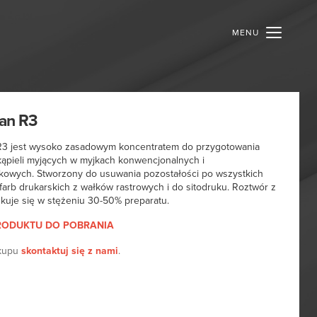
MENU
an R3
R3 jest wysoko zasadowym koncentratem do przygotowania
ąpieli myjących w myjkach konwencjonalnych i
ękowych. Stworzony do usuwania pozostałości po wszystkich
farb drukarskich z wałków rastrowych i do sitodruku. Roztwór z
kuje się w stężeniu 30-50% preparatu.
RODUKTU
DO
POBRANIA
akupu
skontaktuj się z nami
.